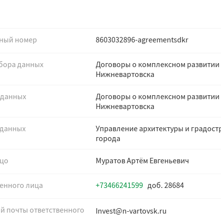
ный номер
8603032896-agreementsdkr
бора данных
Договоры о комплексном развитии
Нижневартовска
 данных
Договоры о комплексном развитии
Нижневартовска
 данных
Управление архитектуры и градос
города
ицо
Муратов Артём Евгеньевич
енного лица
+73466241599
доб. 28684
й почты ответственного
Invest@n-vartovsk.ru