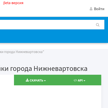
βeta-версия
Войти
ки города Нижневартовска"
йки города Нижневартовска
СКАЧАТЬ
API