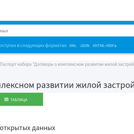
оступен в следующих форматах:
XML
JSON
XHTML+RDFa
Паспорт набора "Договоры о комплексном развитии жилой застрой
плексном развитии жилой застро
ТАБЛИЦА
 открытых данных