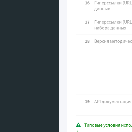
16
Гиперссылки (URL
данных
17
Гиперссылки (URL
набора данных
18
Версия методиче
19
API документация
Типовые условия исп