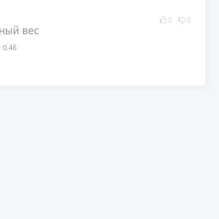
0
0
ный вес
0.46