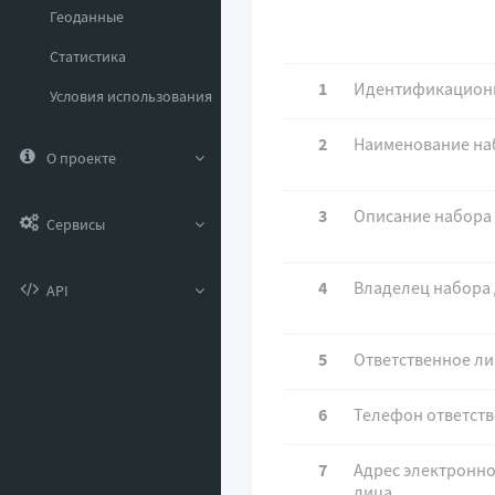
Геоданные
Статистика
1
Идентификацион
Условия использования
2
Наименование на
О проекте
3
Описание набора
Сервисы
4
Владелец набора
API
5
Ответственное л
6
Телефон ответств
7
Адрес электронно
лица