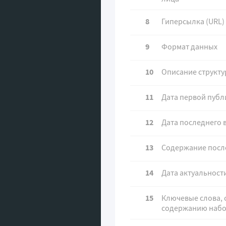
8
Гиперсылка (URL)
9
Формат данных
10
Описание структ
11
Дата первой пуб
12
Дата последнего 
13
Содержание посл
14
Дата актуальност
15
Ключевые слова,
содержанию набо