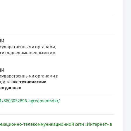
ИИ
осударственными органами,
я и подведомственными им
ИИ
осударственными органами и
, а также
технические
ых данных
/v1/8603032896-agreementsdkr/
рмационно-телекоммуникационной сети «Интернет» в