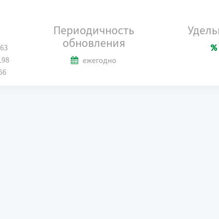
Периодичность
Удель
обновления
563
198
ежегодно
66